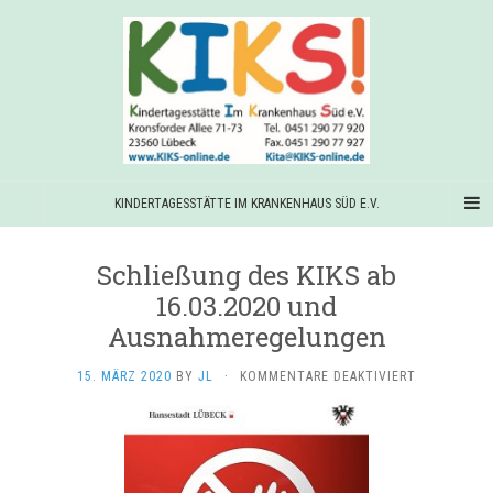
KINDERTAGESSTÄTTE IM KRANKENHAUS SÜD E.V.
Schließung des KIKS ab
16.03.2020 und
Ausnahmeregelungen
FÜR
15. MÄRZ 2020
BY
JL
·
KOMMENTARE DEAKTIVIERT
SCHLIESSUNG
ES K
IKS A
B 1
6.03.2020 U