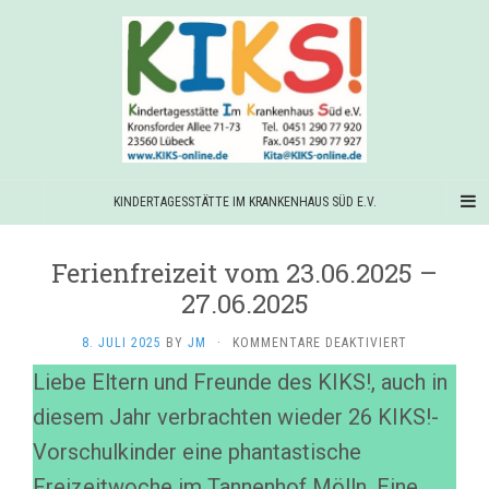
KINDERTAGESSTÄTTE IM KRANKENHAUS SÜD E.V.
Ferienfreizeit vom 23.06.2025 –
27.06.2025
FÜR
8. JULI 2025
BY
JM
·
KOMMENTARE DEAKTIVIERT
FERIENFREIZ
Liebe Eltern und Freunde des KIKS!, auch in
VOM
23.06.2025
diesem Jahr verbrachten wieder 26 KIKS!-
–
27.06.2025
Vorschulkinder eine phantastische
Freizeitwoche im Tannenhof Mölln. Eine