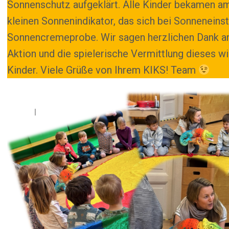
Sonnenschutz aufgeklärt. Alle Kinder bekamen a
kleinen Sonnenindikator, das sich bei Sonneneinst
Sonnencremeprobe. Wir sagen herzlichen Dank an 
Aktion und die spielerische Vermittlung dieses w
Kinder. Viele Grüße von Ihrem KIKS! Team