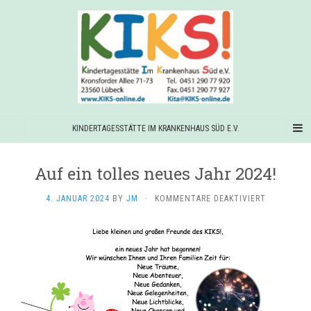
KINDERTAGESSTÄTTE IM KRANKENHAUS SÜD E.V.
Auf ein tolles neues Jahr 2024!
FÜR
4. JANUAR 2024
BY
JM
·
KOMMENTARE DEAKTIVIERT
AUF
EIN
TOLLES
NEUES
JAHR
2024!