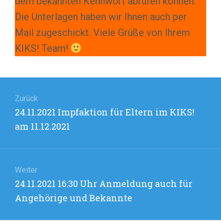
dem bekannten Kennwort abrufen können.
Die Unterlagen haben wir Ihnen auch per
Mail zugeschickt. Viele Grüße von Ihrem
KIKS! Team!
Beitragsnavigation
Zurück
Vorheriger
24.11.2021 Impfaktion für Eltern im KIKS!
Beitrag:
am 11.12.2021
Weiter
Nächster
24.11.2021 16:30 Uhr Anmeldung auch für
Beitrag:
Angehörige und Bekannte