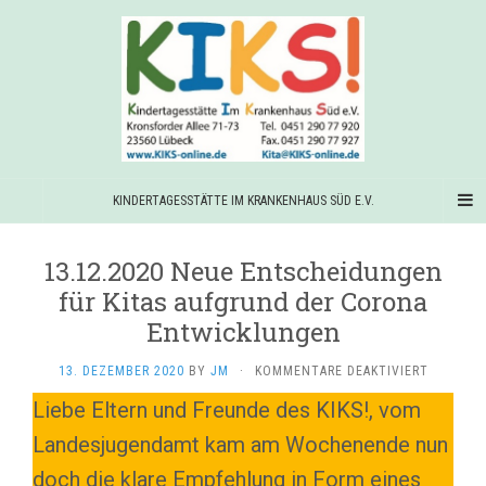
KINDERTAGESSTÄTTE IM KRANKENHAUS SÜD E.V.
13.12.2020 Neue Entscheidungen
für Kitas aufgrund der Corona
Entwicklungen
FÜR
13. DEZEMBER 2020
BY
JM
·
KOMMENTARE DEAKTIVIERT
13.12.20
Liebe Eltern und Freunde des KIKS!, vom
NEUE
ENTSCHE
Landesjugendamt kam am Wochenende nun
FÜR
KITAS
doch die klare Empfehlung in Form eines