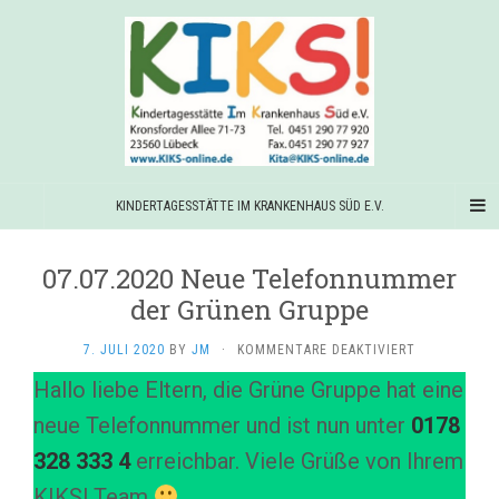
KINDERTAGESSTÄTTE IM KRANKENHAUS SÜD E.V.
07.07.2020 Neue Telefonnummer
der Grünen Gruppe
FÜR
7. JULI 2020
BY
JM
·
KOMMENTARE DEAKTIVIERT
07.07.2020
Hallo liebe Eltern, die Grüne Gruppe hat eine
NEUE
TELEFONNU
neue Telefonnummer und ist nun unter
0178
DER
GRÜNEN
328 333 4
erreichbar. Viele Grüße von Ihrem
GRUPPE
KIKS! Team