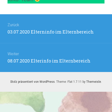
Beitragsnavigation
Zurück
Vorheriger
03.07.2020 Elterninfo im Elternbereich
Beitrag:
Weiter
Nächster
08.07.2020 Elterinfo im Elternbereich
Beitrag:
Stolz präsentiert von WordPress
. Theme: Flat 1.7.11 by
Themeisle
.